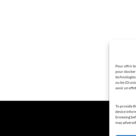
Pour offrir l
pour stocker 
technologies
ou les ID uni
avoir un effe
To provide th
device inform
browsing beha
may adversely