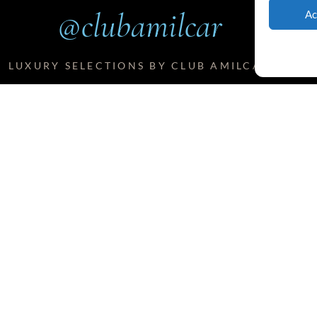
@clubamilcar
Ac
LUXURY SELECTIONS BY CLUB AMILCAR