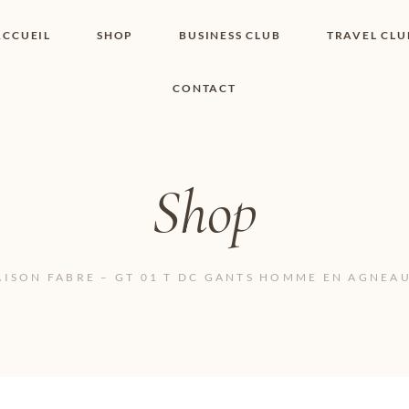
ACCUEIL
SHOP
BUSINESS CLUB
TRAVEL CLU
CONTACT
SHOP I BOUTIQUE
MON COMPTE
WISHLIST
CONTACT
PANIER
POLITIQUE DE
COOKIES
Shop
CONDITIONS
GÉNÉRALES
PAGE DE
CONFIDENTIALITÉ
ISON FABRE – GT 01 T DC GANTS HOMME EN AGNEAU