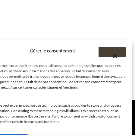
Gérer le consentement
es meilleures expériences, nous utilisons des technologies telles que les cookies
et/ou accéder aux informations des appareils. Le fait de consentir à ces
 nous permettra de traiter des données telles que le comportement de navigation
ques sur ce site. Le fait de ne pas consentir ou de retirer son consentement peut
t négatif sur certaines caractéristiques et fonctions.
e best experiences, we use technologies such as cookies to store and/or access
ation. Consenting to these technologies will allow us to process data such as
viour or unique IDs on this site. Failure to consent or withdrawal of consent
 affect certain features and functions.