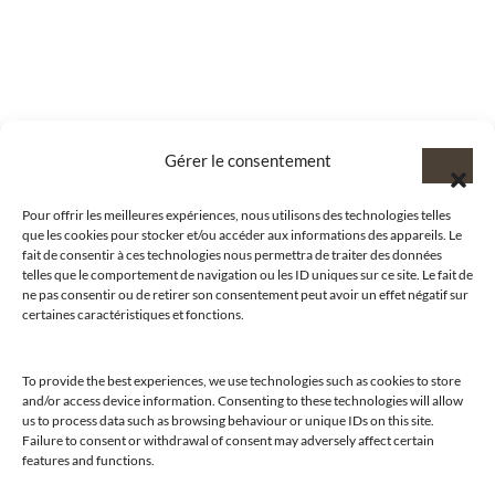
Gérer le consentement
Pour offrir les meilleures expériences, nous utilisons des technologies telles
que les cookies pour stocker et/ou accéder aux informations des appareils. Le
fait de consentir à ces technologies nous permettra de traiter des données
telles que le comportement de navigation ou les ID uniques sur ce site. Le fait de
ne pas consentir ou de retirer son consentement peut avoir un effet négatif sur
certaines caractéristiques et fonctions.
To provide the best experiences, we use technologies such as cookies to store
and/or access device information. Consenting to these technologies will allow
us to process data such as browsing behaviour or unique IDs on this site.
@clubamilcar
Failure to consent or withdrawal of consent may adversely affect certain
features and functions.
LUXURY SELECTIONS BY CLUB AMILCAR