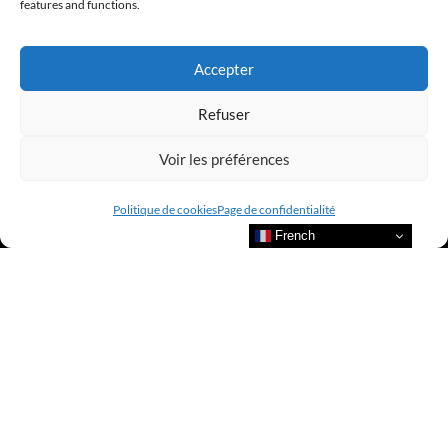
@clubamilcar
features and functions.
LUXURY SELECTIONS BY CLUB AMILCAR
Accepter
Refuser
Voir les préférences
Politique de cookies
Page de confidentialité
French