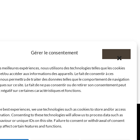
Gérer le consentement
es meilleures expériences, nous utilisons des technologies telles que les cookies
et/ou accéder aux informations des appareils. Le fait de consentir à ces
 nous permettra de traiter des données telles que le comportement de navigation
ques sur ce site. Le fait de ne pas consentir ou de retirer son consentement peut
t négatif sur certaines caractéristiques et fonctions.
e best experiences, we use technologies such as cookies to store and/or access
ation. Consenting to these technologies will allow us to process data such as
viour or unique IDs on this site. Failure to consent or withdrawal of consent
 affect certain features and functions.