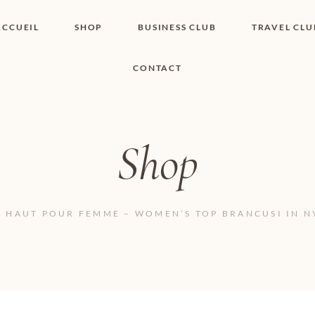
ACCUEIL
SHOP
BUSINESS CLUB
TRAVEL CLU
CONTACT
SHOP I BOUTIQUE
MON COMPTE
WISHLIST
CONTACT
PANIER
POLITIQUE DE
COOKIES
Shop
CONDITIONS
GÉNÉRALES
PAGE DE
CONFIDENTIALITÉ
HAUT POUR FEMME – WOMEN’S TOP BRANCUSI IN NY