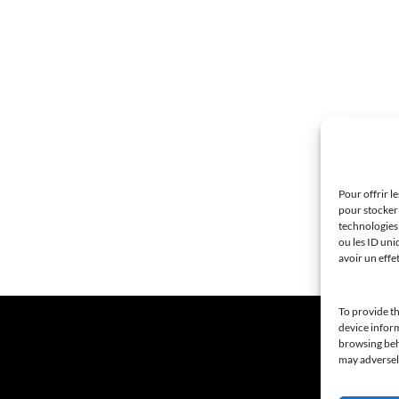
Pour offrir l
pour stocker 
technologies
ou les ID uni
avoir un effe
To provide th
device inform
browsing beha
may adversely