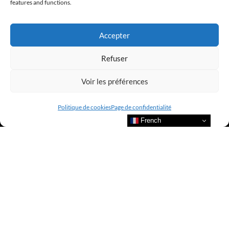
@clubamilcar
features and functions.
LUXURY SELECTIONS BY CLUB AMILCAR
Accepter
Refuser
Voir les préférences
Politique de cookies
Page de confidentialité
French