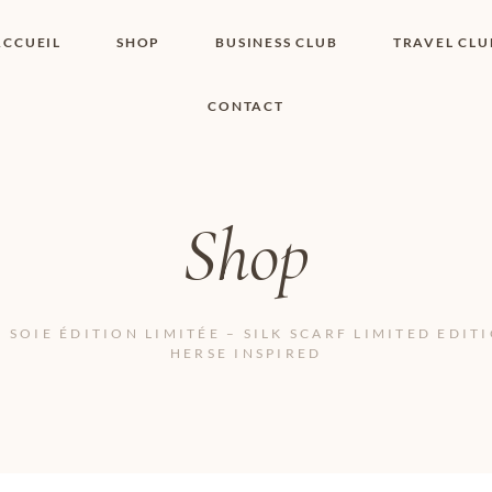
ACCUEIL
SHOP
BUSINESS CLUB
TRAVEL CLU
CONTACT
SHOP I BOUTIQUE
MON COMPTE
WISHLIST
CONTACT
PANIER
POLITIQUE DE
COOKIES
Shop
CONDITIONS
GÉNÉRALES
PAGE DE
CONFIDENTIALITÉ
 SOIE ÉDITION LIMITÉE – SILK SCARF LIMITED EDIT
HERSE INSPIRED