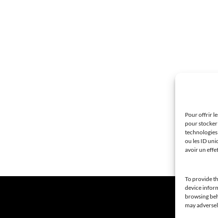
Pour offrir l
pour stocker 
technologies
ou les ID uni
avoir un effe
To provide th
device inform
browsing beha
may adversely