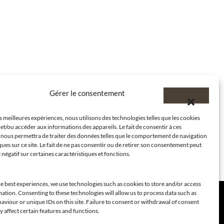
Gérer le consentement
es meilleures expériences, nous utilisons des technologies telles que les cookies
et/ou accéder aux informations des appareils. Le fait de consentir à ces
 nous permettra de traiter des données telles que le comportement de navigation
ques sur ce site. Le fait de ne pas consentir ou de retirer son consentement peut
t négatif sur certaines caractéristiques et fonctions.
e best experiences, we use technologies such as cookies to store and/or access
ation. Consenting to these technologies will allow us to process data such as
viour or unique IDs on this site. Failure to consent or withdrawal of consent
 affect certain features and functions.