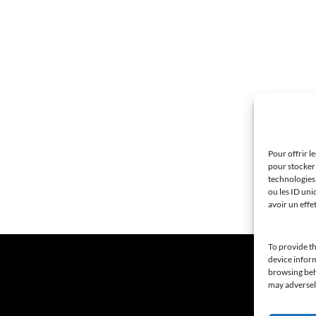
Pour offrir l
pour stocker 
technologies
ou les ID uni
avoir un effe
To provide th
device inform
browsing beha
may adversely