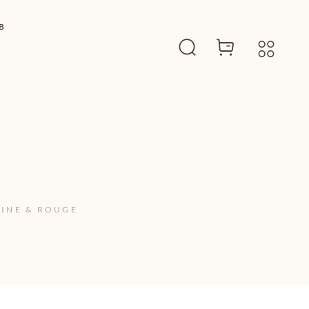
B
RINE & ROUGE