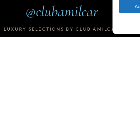
@clubamilcar
Ac
LUXURY SELECTIONS BY CLUB AMILCAR