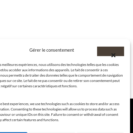
Gérer le consentement
es meilleures expériences, nous utilisons des technologies telles que les cookies
et/ou accéder aux informations des appareils. Le fait de consentir à ces
 nous permettra de traiter des données telles que le comportement de navigation
ques sur ce site. Le fait de ne pas consentir ou de retirer son consentement peut
t négatif sur certaines caractéristiques et fonctions.
e best experiences, we use technologies such as cookies to store and/or access
ation. Consenting to these technologies will allow us to process data such as
viour or unique IDs on this site. Failure to consent or withdrawal of consent
 affect certain features and functions.