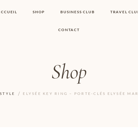
ACCUEIL
SHOP
BUSINESS CLUB
TRAVEL CLU
CONTACT
SHOP I BOUTIQUE
MON COMPTE
WISHLIST
CONTACT
PANIER
POLITIQUE DE
COOKIES
Shop
CONDITIONS
GÉNÉRALES
PAGE DE
CONFIDENTIALITÉ
ESTYLE
ELYSÉE KEY RING – PORTE-CLÉS ELYSÉE MA