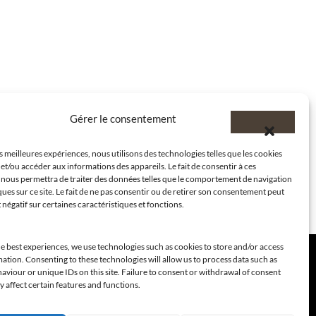
Gérer le consentement
es meilleures expériences, nous utilisons des technologies telles que les cookies
et/ou accéder aux informations des appareils. Le fait de consentir à ces
 nous permettra de traiter des données telles que le comportement de navigation
ques sur ce site. Le fait de ne pas consentir ou de retirer son consentement peut
t négatif sur certaines caractéristiques et fonctions.
e best experiences, we use technologies such as cookies to store and/or access
ation. Consenting to these technologies will allow us to process data such as
viour or unique IDs on this site. Failure to consent or withdrawal of consent
 affect certain features and functions.