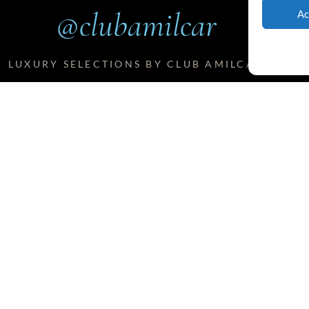
@clubamilcar
Ac
LUXURY SELECTIONS BY CLUB AMILCAR