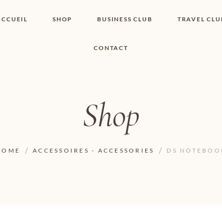
ACCUEIL
SHOP
BUSINESS CLUB
TRAVEL CLU
CONTACT
SHOP I BOUTIQUE
MON COMPTE
WISHLIST
CONTACT
PANIER
POLITIQUE DE
COOKIES
Shop
CONDITIONS
GÉNÉRALES
PAGE DE
CONFIDENTIALITÉ
HOME
ACCESSOIRES - ACCESSORIES
DS NOTEBOO