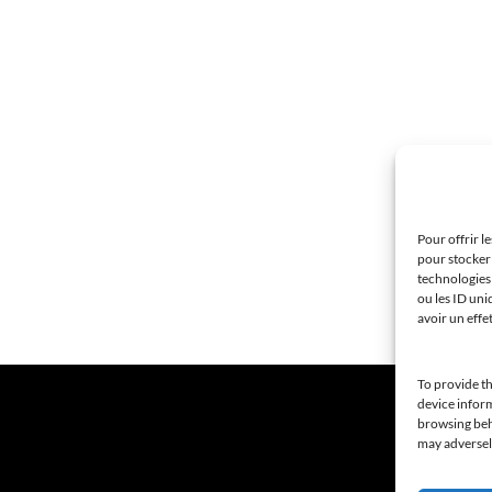
Pour offrir l
pour stocker 
technologies
ou les ID uni
avoir un effe
To provide th
device inform
browsing beha
may adversely