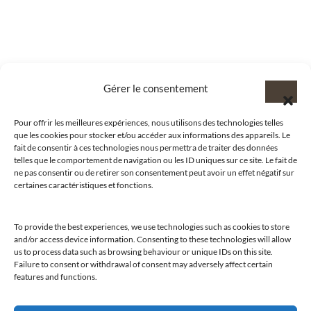
Gérer le consentement
Pour offrir les meilleures expériences, nous utilisons des technologies telles
que les cookies pour stocker et/ou accéder aux informations des appareils. Le
fait de consentir à ces technologies nous permettra de traiter des données
telles que le comportement de navigation ou les ID uniques sur ce site. Le fait de
ne pas consentir ou de retirer son consentement peut avoir un effet négatif sur
certaines caractéristiques et fonctions.
To provide the best experiences, we use technologies such as cookies to store
and/or access device information. Consenting to these technologies will allow
@clubamilcar
us to process data such as browsing behaviour or unique IDs on this site.
Failure to consent or withdrawal of consent may adversely affect certain
features and functions.
LUXURY SELECTIONS BY CLUB AMILCAR