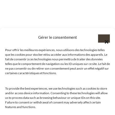
Gérer le consentement
Pour offrir les meilleures expériences, nous utilisons des technologies telles
que les cookies pour stocker et/ou accéder aux informations des appareils. Le
fait de consentir à ces technologies nous permettra de traiter des données
telles que le comportement de navigation ou les ID uniques sur ce site. Le fait de
ne pas consentir ou de retirer son consentement peut avoir un effet négatif sur
certaines caractéristiques et fonctions.
To provide the best experiences, we use technologies such as cookies to store
and/or access device information. Consenting to these technologies will allow
us to process data such as browsing behaviour or unique IDs on this site.
@clubamilcar
Failure to consent or withdrawal of consent may adversely affect certain
features and functions.
LUXURY SELECTIONS BY CLUB AMILCAR