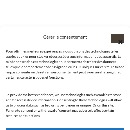
Gérer le consentement
Pour offrir les meilleures expériences, nous utilisons des technologies telles
que les cookies pour stocker et/ou accéder aux informations des appareils. Le
fait de consentir à ces technologies nous permettra de traiter des données
telles que le comportement de navigation ou les ID uniques sur ce site. Le fait de
ne pas consentir ou de retirer son consentement peut avoir un effet négatif sur
certaines caractéristiques et fonctions.
To provide the best experiences, we use technologies such as cookies to store
and/or access device information. Consenting to these technologies will allow
@clubamilcar
us to process data such as browsing behaviour or unique IDs on this site.
Failure to consent or withdrawal of consent may adversely affect certain
features and functions.
LUXURY SELECTIONS BY CLUB AMILCAR