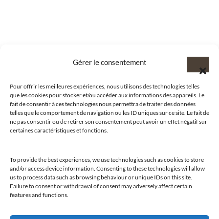
Gérer le consentement
Pour offrir les meilleures expériences, nous utilisons des technologies telles
que les cookies pour stocker et/ou accéder aux informations des appareils. Le
fait de consentir à ces technologies nous permettra de traiter des données
telles que le comportement de navigation ou les ID uniques sur ce site. Le fait de
ne pas consentir ou de retirer son consentement peut avoir un effet négatif sur
certaines caractéristiques et fonctions.
To provide the best experiences, we use technologies such as cookies to store
and/or access device information. Consenting to these technologies will allow
@clubamilcar
us to process data such as browsing behaviour or unique IDs on this site.
Failure to consent or withdrawal of consent may adversely affect certain
features and functions.
LUXURY SELECTIONS BY CLUB AMILCAR