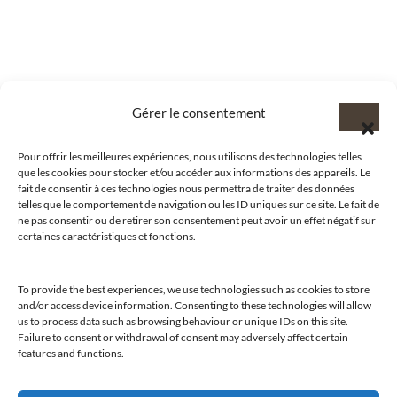
Gérer le consentement
Pour offrir les meilleures expériences, nous utilisons des technologies telles
que les cookies pour stocker et/ou accéder aux informations des appareils. Le
fait de consentir à ces technologies nous permettra de traiter des données
telles que le comportement de navigation ou les ID uniques sur ce site. Le fait de
ne pas consentir ou de retirer son consentement peut avoir un effet négatif sur
certaines caractéristiques et fonctions.
To provide the best experiences, we use technologies such as cookies to store
and/or access device information. Consenting to these technologies will allow
@clubamilcar
us to process data such as browsing behaviour or unique IDs on this site.
Failure to consent or withdrawal of consent may adversely affect certain
features and functions.
LUXURY SELECTIONS BY CLUB AMILCAR