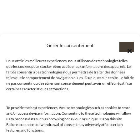
Gérer le consentement
Pour offrir les meilleures expériences, nous utilisons des technologies telles
que les cookies pour stocker et/ou accéder aux informations des appareils. Le
fait de consentir à ces technologies nous permettra de traiter des données
telles que le comportement de navigation ou les ID uniques sur ce site. Le fait de
ne pas consentir ou de retirer son consentement peut avoir un effet négatif sur
certaines caractéristiques et fonctions.
To provide the best experiences, we use technologies such as cookies to store
and/or access device information. Consenting to these technologies will allow
us to process data such as browsing behaviour or unique IDs on this site.
@clubamilcar
Failure to consent or withdrawal of consent may adversely affect certain
features and functions.
LUXURY SELECTIONS BY CLUB AMILCAR