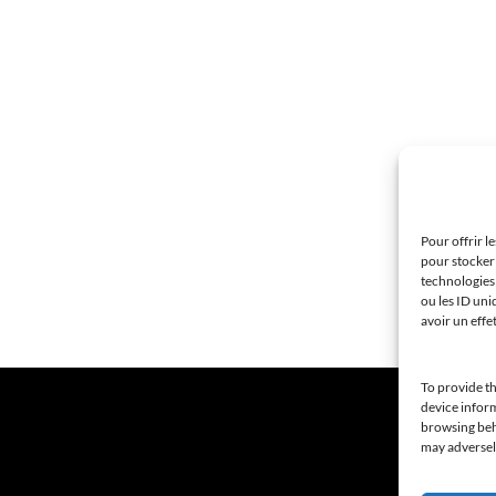
Pour offrir l
pour stocker 
technologies
ou les ID uni
avoir un effe
To provide th
device inform
browsing beha
may adversely