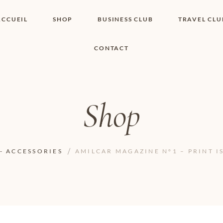
ACCUEIL
SHOP
BUSINESS CLUB
TRAVEL CLU
CONTACT
SHOP I BOUTIQUE
MON COMPTE
WISHLIST
CONTACT
PANIER
POLITIQUE DE
COOKIES
Shop
CONDITIONS
GÉNÉRALES
PAGE DE
CONFIDENTIALITÉ
- ACCESSORIES
AMILCAR MAGAZINE N°1 – PRINT I