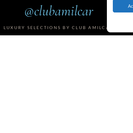
@clubamilcar
Ac
LUXURY SELECTIONS BY CLUB AMILCAR