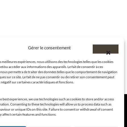
Gérer le consentement
es meilleures expériences, nous utilisons des technologies telles que les cookies
et/ou accéder aux informations des appareils. Le fait de consentir à ces
 nous permettra de traiter des données telles que le comportement de navigation
ques sur ce site. Le fait de ne pas consentir ou de retirer son consentement peut
t négatif sur certaines caractéristiques et fonctions.
e best experiences, we use technologies such as cookies to store and/or access
ation. Consenting to these technologies will allow us to process data such as
viour or unique IDs on this site. Failure to consent or withdrawal of consent
 affect certain features and functions.