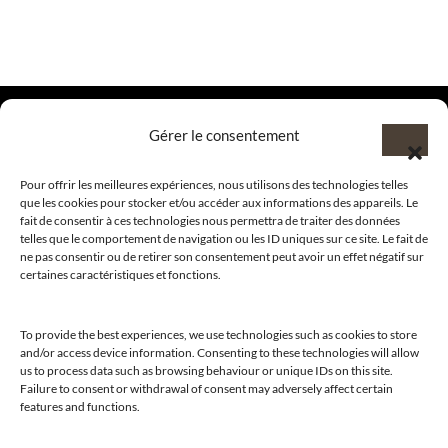
Gérer le consentement
@clubamilcar
Pour offrir les meilleures expériences, nous utilisons des technologies telles
que les cookies pour stocker et/ou accéder aux informations des appareils. Le
fait de consentir à ces technologies nous permettra de traiter des données
telles que le comportement de navigation ou les ID uniques sur ce site. Le fait de
LUXURY SELECTIONS BY CLUB AMILCAR
ne pas consentir ou de retirer son consentement peut avoir un effet négatif sur
certaines caractéristiques et fonctions.
To provide the best experiences, we use technologies such as cookies to store
and/or access device information. Consenting to these technologies will allow
us to process data such as browsing behaviour or unique IDs on this site.
Failure to consent or withdrawal of consent may adversely affect certain
features and functions.