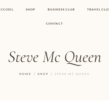
ACCUEIL
SHOP
BUSINESS CLUB
TRAVEL CLU
CONTACT
SHOP I BOUTIQUE
MON COMPTE
WISHLIST
CONTACT
PANIER
POLITIQUE DE
COOKIES
Steve Mc Queen
CONDITIONS
GÉNÉRALES
PAGE DE
CONFIDENTIALITÉ
HOME
SHOP
STEVE MC QUEEN