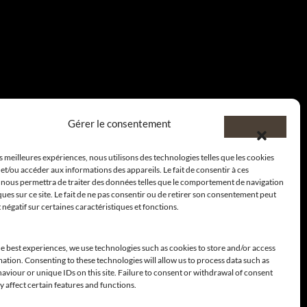
Gérer le consentement
es meilleures expériences, nous utilisons des technologies telles que les cookies
et/ou accéder aux informations des appareils. Le fait de consentir à ces
 nous permettra de traiter des données telles que le comportement de navigation
ques sur ce site. Le fait de ne pas consentir ou de retirer son consentement peut
t négatif sur certaines caractéristiques et fonctions.
e best experiences, we use technologies such as cookies to store and/or access
ation. Consenting to these technologies will allow us to process data such as
viour or unique IDs on this site. Failure to consent or withdrawal of consent
 affect certain features and functions.