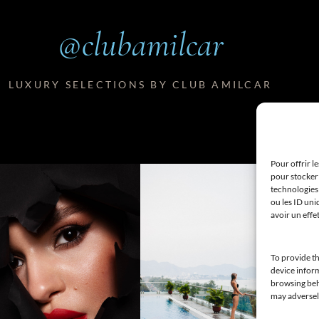
@clubamilcar
LUXURY SELECTIONS BY CLUB AMILCAR
Pour offrir l
pour stocker 
technologies
ou les ID uni
avoir un effe
To provide th
device inform
browsing beha
may adversely