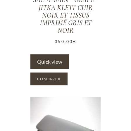
SAC À MAIN " GRACE "
JITKA KLETT CUIR
NOIR ET TISSUS
IMPRIMÉ GRIS ET
NOIR
350.00
€
Quick view
COMPARER
ADD TO WISHLIST