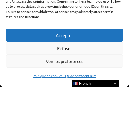
and/or access device information. Consenting to these technologies will allow
us to process data such as browsing behaviour or unique IDs on this site.
Failure to consent or withdrawal of consent may adversely affect certain
features and functions.
Accepter
Refuser
Bienvenue au sein du CLUB AMILCAR !
Voir les préférences
Politique de cookies
Page de confidentialité
French
Nous contacter et rejoindre le
CLUB.
Suivre nos actualités