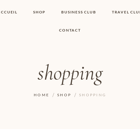
ACCUEIL
SHOP
BUSINESS CLUB
TRAVEL CLU
CONTACT
SHOP I BOUTIQUE
MON COMPTE
WISHLIST
CONTACT
PANIER
POLITIQUE DE
COOKIES
shopping
CONDITIONS
GÉNÉRALES
PAGE DE
CONFIDENTIALITÉ
HOME
SHOP
SHOPPING