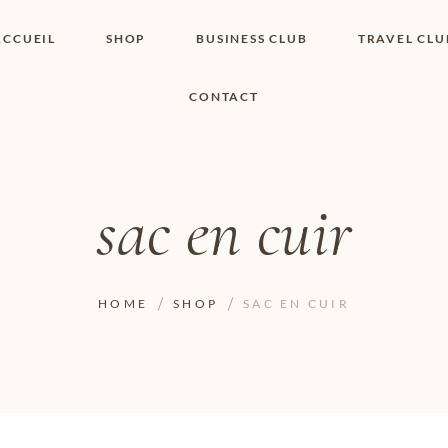
ACCUEIL
SHOP
BUSINESS CLUB
TRAVEL CLU
CONTACT
SHOP I BOUTIQUE
MON COMPTE
WISHLIST
CONTACT
PANIER
POLITIQUE DE
COOKIES
sac en cuir
CONDITIONS
GÉNÉRALES
PAGE DE
CONFIDENTIALITÉ
HOME
SHOP
SAC EN CUIR