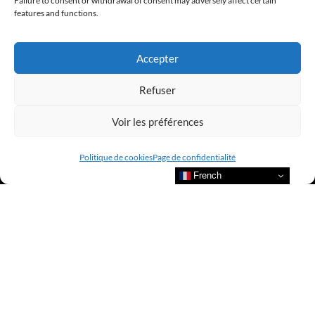
Failure to consent or withdrawal of consent may adversely affect certain
features and functions.
LUXURY SELECTIONS BY CLUB AMILCAR
Accepter
Refuser
Voir les préférences
Politique de cookies
Page de confidentialité
French