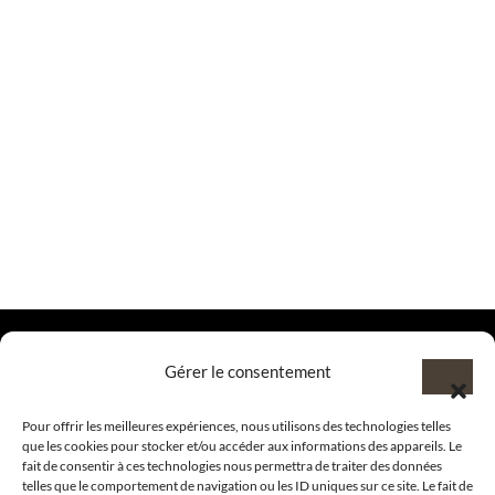
Gérer le consentement
@clubamilcar
Pour offrir les meilleures expériences, nous utilisons des technologies telles
que les cookies pour stocker et/ou accéder aux informations des appareils. Le
fait de consentir à ces technologies nous permettra de traiter des données
LUXURY SELECTIONS BY CLUB AMILCAR
telles que le comportement de navigation ou les ID uniques sur ce site. Le fait de