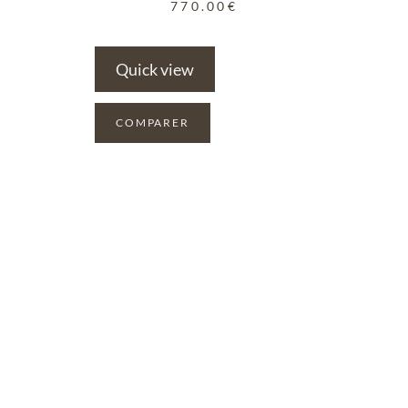
770.00
€
Quick view
COMPARER