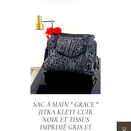
ADD TO WISHLIST
SAC À MAIN " GRACE "
JITKA KLETT CUIR
NOIR ET TISSUS
IMPRIMÉ GRIS ET