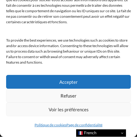
fait de consentir à ces technologies nous permettra de traiter des données
telles que le comportement de navigation ou les ID uniques sur ce site. Le fait de
ne pas consentir ou de retirer son consentement peut avoir un effet négatif sur
certaines caractéristiques et fonctions.
To provide the best experiences, we use technologies such as cookies to store
@clubamilcar
and/or access device information. Consenting to these technologies will allow
us to process data such as browsing behaviour or unique IDs on this site.
Failure to consent or withdrawal of consent may adversely affect certain
LUXURY SELECTIONS BY CLUB AMILCAR
features and functions.
Accepter
Refuser
Voir les préférences
Politique de cookies
Page de confidentialité
French