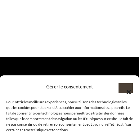
Gérer le consentement
@clubamilcar
Pour offrir les meilleures expériences, nous utilisons des technologies telles
LUXURY SELECTIONS BY CLUB AMILCAR
que les cookies pour stocker et/ou accéder aux informations des appareils. Le
fait de consentir à ces technologies nous permettra de traiter des données
telles que le comportement de navigation ou les ID uniques sur ce site. Le fait de
ne pas consentir ou de retirer son consentement peut avoir un effet négatif sur
certaines caractéristiques et fonctions.