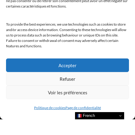
ne pas consentir ou de retirer son consentement peut avoir un effet négatif sur
certaines caractéristiques et fonctions.
@clubamilcar
To provide the best experiences, we use technologies such as cookies to store
and/or access device information. Consenting to these technologies will allow
us to process data such as browsing behaviour or unique IDs on this site.
LUXURY SELECTIONS BY CLUB AMILCAR
Failure to consent or withdrawal of consent may adversely affect certain
features and functions.
Accepter
Refuser
Voir les préférences
Politique de cookies
Page de confidentialité
French