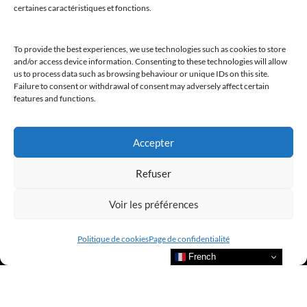
certaines caractéristiques et fonctions.
To provide the best experiences, we use technologies such as cookies to store
and/or access device information. Consenting to these technologies will allow
us to process data such as browsing behaviour or unique IDs on this site.
@clubamilcar
Failure to consent or withdrawal of consent may adversely affect certain
features and functions.
LUXURY SELECTIONS BY CLUB AMILCAR
Accepter
Refuser
Voir les préférences
Politique de cookies
Page de confidentialité
French