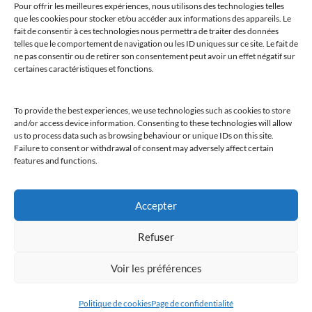
Pour offrir les meilleures expériences, nous utilisons des technologies telles
que les cookies pour stocker et/ou accéder aux informations des appareils. Le
fait de consentir à ces technologies nous permettra de traiter des données
telles que le comportement de navigation ou les ID uniques sur ce site. Le fait de
ne pas consentir ou de retirer son consentement peut avoir un effet négatif sur
certaines caractéristiques et fonctions.
To provide the best experiences, we use technologies such as cookies to store
and/or access device information. Consenting to these technologies will allow
us to process data such as browsing behaviour or unique IDs on this site.
Failure to consent or withdrawal of consent may adversely affect certain
features and functions.
@clubamilcar
Accepter
Refuser
LUXURY SELECTIONS BY CLUB AMILCAR
Voir les préférences
Politique de cookies
Page de confidentialité