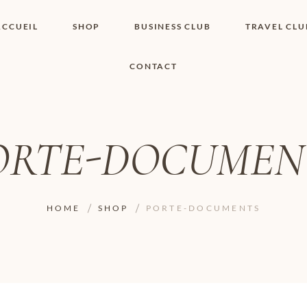
ACCUEIL
SHOP
BUSINESS CLUB
TRAVEL CLU
CONTACT
SHOP I BOUTIQUE
MON COMPTE
WISHLIST
CONTACT
PANIER
POLITIQUE DE
COOKIES
ORTE-DOCUMEN
CONDITIONS
GÉNÉRALES
PAGE DE
CONFIDENTIALITÉ
HOME
SHOP
PORTE-DOCUMENTS