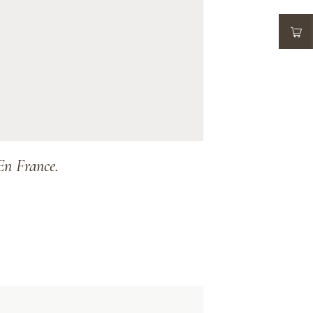
 France.
ADD TO WISHLIST