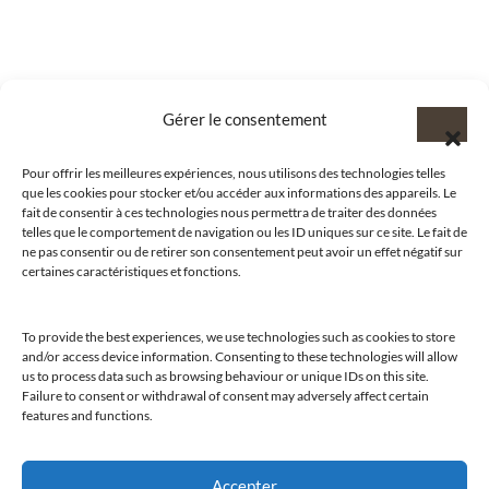
Gérer le consentement
Pour offrir les meilleures expériences, nous utilisons des technologies telles
que les cookies pour stocker et/ou accéder aux informations des appareils. Le
fait de consentir à ces technologies nous permettra de traiter des données
telles que le comportement de navigation ou les ID uniques sur ce site. Le fait de
ne pas consentir ou de retirer son consentement peut avoir un effet négatif sur
certaines caractéristiques et fonctions.
To provide the best experiences, we use technologies such as cookies to store
@clubamilcar
and/or access device information. Consenting to these technologies will allow
us to process data such as browsing behaviour or unique IDs on this site.
Failure to consent or withdrawal of consent may adversely affect certain
features and functions.
LUXURY SELECTIONS BY CLUB AMILCAR
Accepter