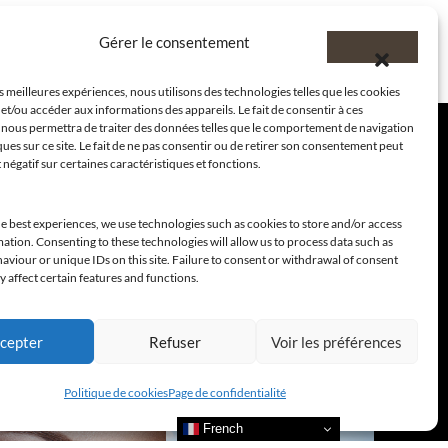
Gérer le consentement
es meilleures expériences, nous utilisons des technologies telles que les cookies
et/ou accéder aux informations des appareils. Le fait de consentir à ces
 nous permettra de traiter des données telles que le comportement de navigation
ques sur ce site. Le fait de ne pas consentir ou de retirer son consentement peut
t négatif sur certaines caractéristiques et fonctions.
e best experiences, we use technologies such as cookies to store and/or access
ation. Consenting to these technologies will allow us to process data such as
viour or unique IDs on this site. Failure to consent or withdrawal of consent
 affect certain features and functions.
cepter
Refuser
Voir les préférences
Politique de cookies
Page de confidentialité
French