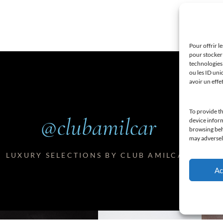
Pour offrir l
pour stocker 
technologies
ou les ID uni
avoir un effe
To provide th
@clubamilcar
device inform
browsing beha
may adversely
LUXURY SELECTIONS BY CLUB AMILCAR
Ac