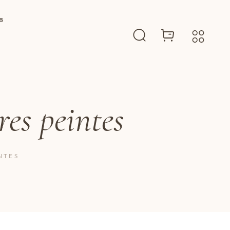
B
es peintes
NTES