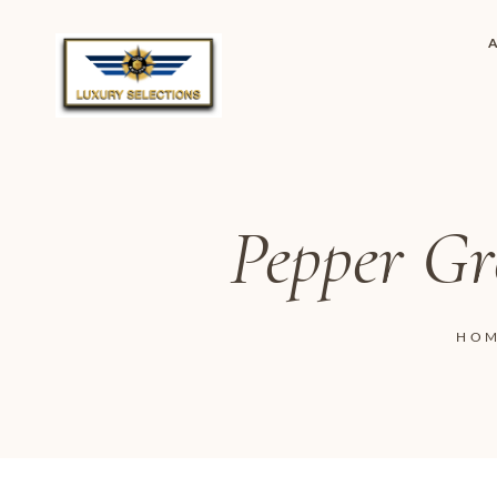
Pepper Gr
HO