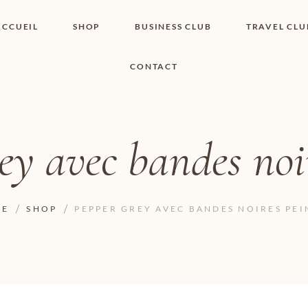
ACCUEIL
SHOP
BUSINESS CLUB
TRAVEL CLU
CONTACT
SHOP I BOUTIQUE
MON COMPTE
WISHLIST
CONTACT
PANIER
POLITIQUE DE
COOKIES
ey avec bandes noir
CONDITIONS
GÉNÉRALES
PAGE DE
CONFIDENTIALITÉ
ME
SHOP
PEPPER GREY AVEC BANDES NOIRES PEI