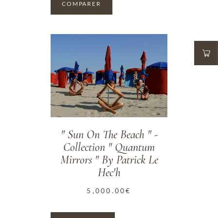
COMPARER
ADD TO WISHLIST
" Sun On The Beach " -
Collection " Quantum
Mirrors " By Patrick Le
Hec'h
5,000.00
€