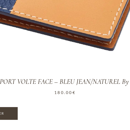
ORT VOLTE FACE – BLEU JEAN/NATUREL By Aut
180.00
€
ER