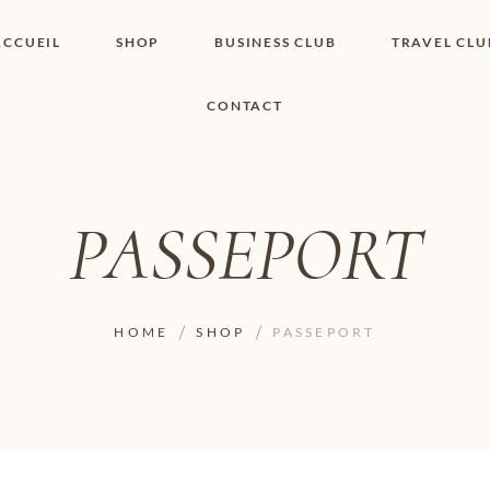
ACCUEIL
SHOP
BUSINESS CLUB
TRAVEL CLU
CONTACT
SHOP I BOUTIQUE
MON COMPTE
WISHLIST
CONTACT
PANIER
POLITIQUE DE
COOKIES
PASSEPORT
CONDITIONS
GÉNÉRALES
PAGE DE
CONFIDENTIALITÉ
HOME
SHOP
PASSEPORT