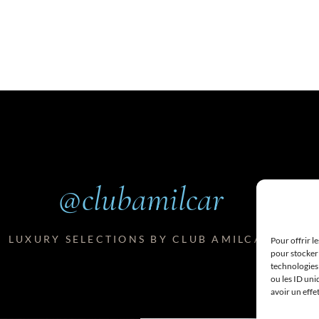
@clubamilcar
LUXURY SELECTIONS BY CLUB AMILCAR
Pour offrir l
pour stocker 
technologies
ou les ID uni
avoir un effe