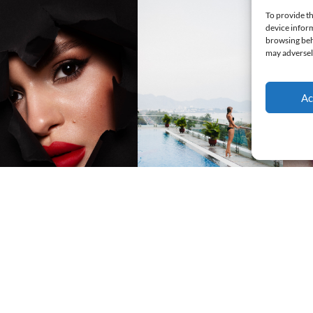
To provide th
device inform
browsing beha
may adversely
Ac
Suiv