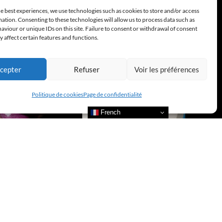
e best experiences, we use technologies such as cookies to store and/or access
ation. Consenting to these technologies will allow us to process data such as
viour or unique IDs on this site. Failure to consent or withdrawal of consent
 affect certain features and functions.
cepter
Refuser
Voir les préférences
Politique de cookies
Page de confidentialité
French
re nos actualités