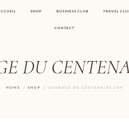
ACCUEIL
SHOP
BUSINESS CLUB
TRAVEL CLU
CONTACT
SHOP I BOUTIQUE
MON COMPTE
WISHLIST
CONTACT
PANIER
POLITIQUE DE
COOKIES
E DU CENTENA
CONDITIONS
GÉNÉRALES
PAGE DE
CONFIDENTIALITÉ
HOME
SHOP
OUVRAGE DU CENTENAIRE 24H