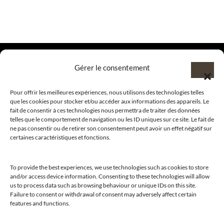
Gérer le consentement
@clubamilcar
Pour offrir les meilleures expériences, nous utilisons des technologies telles
que les cookies pour stocker et/ou accéder aux informations des appareils. Le
fait de consentir à ces technologies nous permettra de traiter des données
telles que le comportement de navigation ou les ID uniques sur ce site. Le fait de
LUXURY SELECTIONS BY CLUB AMILCAR
ne pas consentir ou de retirer son consentement peut avoir un effet négatif sur
certaines caractéristiques et fonctions.
To provide the best experiences, we use technologies such as cookies to store
and/or access device information. Consenting to these technologies will allow
us to process data such as browsing behaviour or unique IDs on this site.
Failure to consent or withdrawal of consent may adversely affect certain
features and functions.