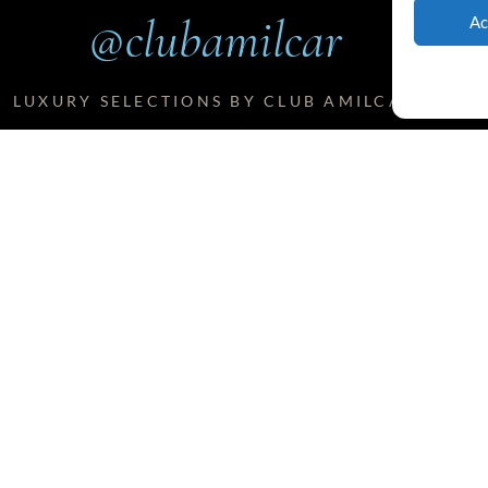
@clubamilcar
Ac
LUXURY SELECTIONS BY CLUB AMILCAR