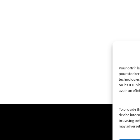
Pour offrir l
pour stocker 
technologies
ou les ID uni
avoir un effe
To provide th
device inform
browsing beha
may adversely