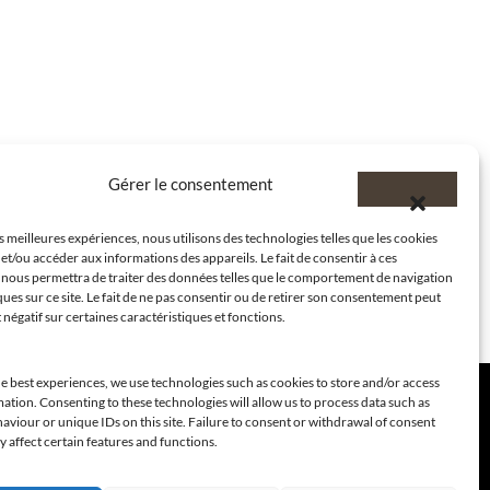
Gérer le consentement
es meilleures expériences, nous utilisons des technologies telles que les cookies
et/ou accéder aux informations des appareils. Le fait de consentir à ces
 nous permettra de traiter des données telles que le comportement de navigation
ques sur ce site. Le fait de ne pas consentir ou de retirer son consentement peut
t négatif sur certaines caractéristiques et fonctions.
e best experiences, we use technologies such as cookies to store and/or access
ation. Consenting to these technologies will allow us to process data such as
viour or unique IDs on this site. Failure to consent or withdrawal of consent
 affect certain features and functions.