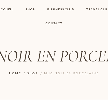
ACCUEIL
SHOP
BUSINESS CLUB
TRAVEL CLU
CONTACT
SHOP I BOUTIQUE
MON COMPTE
WISHLIST
CONTACT
PANIER
POLITIQUE DE
COOKIES
NOIR EN PORCE
CONDITIONS
GÉNÉRALES
PAGE DE
CONFIDENTIALITÉ
HOME
SHOP
MUG NOIR EN PORCELAINE