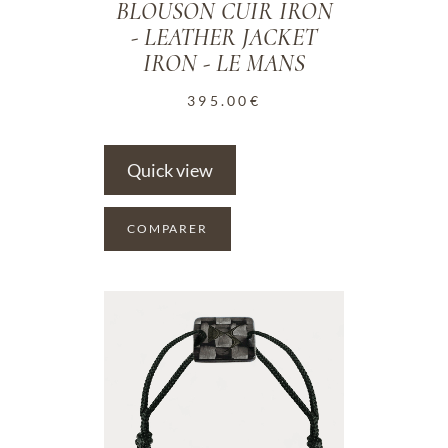
BLOUSON CUIR IRON
- LEATHER JACKET
IRON - LE MANS
395.00
€
Quick view
COMPARER
ADD TO WISHLIST