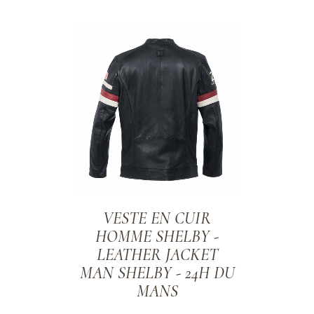
ADD TO WISHLIST
VESTE EN CUIR
HOMME SHELBY -
LEATHER JACKET
MAN SHELBY - 24H DU
MANS