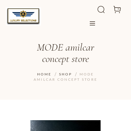
MODE amilcar
concept store
HOME
SHOP
MODE
AMILCAR CONCEPT STORE
ADD TO WISHLIST