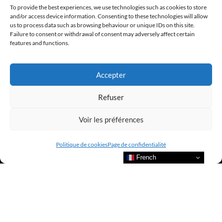
To provide the best experiences, we use technologies such as cookies to store
@clubamilcar
and/or access device information. Consenting to these technologies will allow
us to process data such as browsing behaviour or unique IDs on this site.
Failure to consent or withdrawal of consent may adversely affect certain
LUXURY SELECTIONS BY CLUB AMILCAR
features and functions.
Accepter
Refuser
Voir les préférences
Politique de cookies
Page de confidentialité
French