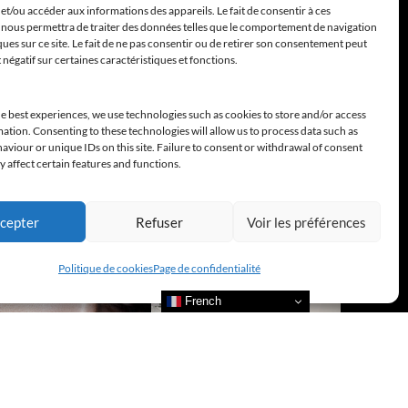
et/ou accéder aux informations des appareils. Le fait de consentir à ces
 nous permettra de traiter des données telles que le comportement de navigation
ques sur ce site. Le fait de ne pas consentir ou de retirer son consentement peut
t négatif sur certaines caractéristiques et fonctions.
e best experiences, we use technologies such as cookies to store and/or access
ation. Consenting to these technologies will allow us to process data such as
viour or unique IDs on this site. Failure to consent or withdrawal of consent
 affect certain features and functions.
cepter
Refuser
Voir les préférences
Politique de cookies
Page de confidentialité
French