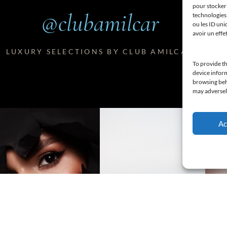
pour stocker 
@clubamilcar
technologies
ou les ID uni
avoir un effe
LUXURY SELECTIONS BY CLUB AMILCAR
To provide th
device inform
browsing beha
may adversely
Ac