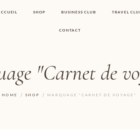
ACCUEIL
SHOP
BUSINESS CLUB
TRAVEL CLU
CONTACT
SHOP I BOUTIQUE
MON COMPTE
WISHLIST
CONTACT
PANIER
POLITIQUE DE
COOKIES
age "Carnet de vo
CONDITIONS
GÉNÉRALES
PAGE DE
CONFIDENTIALITÉ
HOME
SHOP
MARQUAGE "CARNET DE VOYAGE".