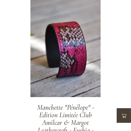
ADD TO WISHLIST
Manchette "Pénélope" -
Edition Limitée Club
Amilcar & Margot
Leathercraft - Fushia -