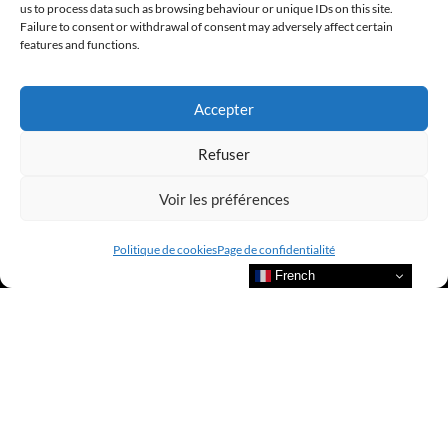
us to process data such as browsing behaviour or unique IDs on this site.
Failure to consent or withdrawal of consent may adversely affect certain
features and functions.
Accepter
Refuser
Bienvenue au sein du CLUB AMILCAR !
Voir les préférences
Politique de cookies
Page de confidentialité
French
Nous contacter et rejoindre le
CLUB.
Suivre nos actualités