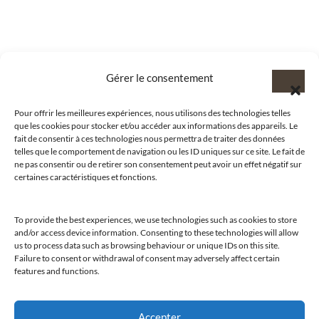
Gérer le consentement
Pour offrir les meilleures expériences, nous utilisons des technologies telles
que les cookies pour stocker et/ou accéder aux informations des appareils. Le
fait de consentir à ces technologies nous permettra de traiter des données
telles que le comportement de navigation ou les ID uniques sur ce site. Le fait de
ne pas consentir ou de retirer son consentement peut avoir un effet négatif sur
certaines caractéristiques et fonctions.
To provide the best experiences, we use technologies such as cookies to store
@clubamilcar
and/or access device information. Consenting to these technologies will allow
us to process data such as browsing behaviour or unique IDs on this site.
Failure to consent or withdrawal of consent may adversely affect certain
features and functions.
LUXURY SELECTIONS BY CLUB AMILCAR
Accepter