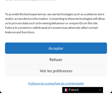
To provide the best experiences, we use technologies such as cookies to store
and/or access device information. Consenting to these technologies will allow
us to process data such as browsing behaviour or unique IDs on this site.
Failure to consent or withdrawal of consent may adversely affect certain
features and functions.
@clubamilcar
Accepter
LUXURY SELECTIONS BY CLUB AMILCAR
Refuser
Voir les préférences
Politique de cookies
Page de confidentialité
French