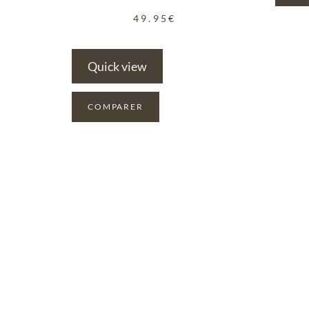
49.95
€
Quick view
COMPARER