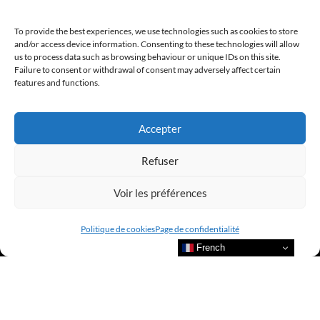
To provide the best experiences, we use technologies such as cookies to store
and/or access device information. Consenting to these technologies will allow
@clubamilcar
us to process data such as browsing behaviour or unique IDs on this site.
Failure to consent or withdrawal of consent may adversely affect certain
features and functions.
LUXURY SELECTIONS BY CLUB AMILCAR
Accepter
Refuser
Voir les préférences
Politique de cookies
Page de confidentialité
French