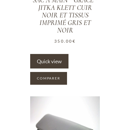
SAC À MAIN " GRACE "
JITKA KLETT CUIR
NOIR ET TISSUS
IMPRIMÉ GRIS ET
NOIR
350.00
€
Quick view
COMPARER
ADD TO WISHLIST