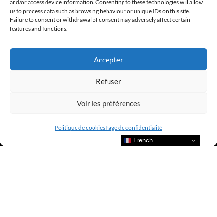
and/or access device information. Consenting to these technologies will allow
us to process data such as browsing behaviour or unique IDs on this site.
Failure to consent or withdrawal of consent may adversely affect certain
features and functions.
Accepter
Refuser
Bienvenue au sein du CLUB AMILCAR !
Voir les préférences
Politique de cookies
Page de confidentialité
French
Nous contacter et rejoindre le
CLUB.
Suivre nos actualités