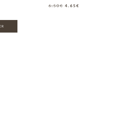
6.50
€
4.65
€
ER