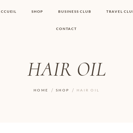
ACCUEIL
SHOP
BUSINESS CLUB
TRAVEL CLU
CONTACT
SHOP I BOUTIQUE
MON COMPTE
WISHLIST
CONTACT
PANIER
POLITIQUE DE
COOKIES
HAIR OIL
CONDITIONS
GÉNÉRALES
PAGE DE
CONFIDENTIALITÉ
HOME
SHOP
HAIR OIL