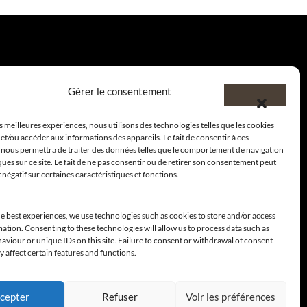
Gérer le consentement
es meilleures expériences, nous utilisons des technologies telles que les cookies
et/ou accéder aux informations des appareils. Le fait de consentir à ces
 nous permettra de traiter des données telles que le comportement de navigation
ques sur ce site. Le fait de ne pas consentir ou de retirer son consentement peut
t négatif sur certaines caractéristiques et fonctions.
e best experiences, we use technologies such as cookies to store and/or access
ation. Consenting to these technologies will allow us to process data such as
viour or unique IDs on this site. Failure to consent or withdrawal of consent
 affect certain features and functions.
cepter
Refuser
Voir les préférences