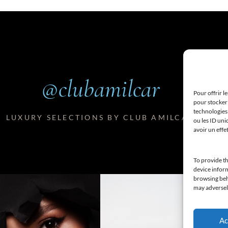
@clubamilcar
Pour offrir l
pour stocker 
technologies
LUXURY SELECTIONS BY CLUB AMILCAR
ou les ID uni
avoir un effe
To provide th
device inform
browsing beha
may adversely
Ac