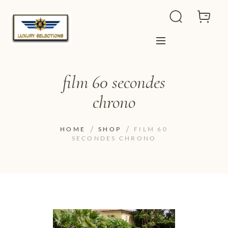
film 60 secondes
chrono
HOME
SHOP
FILM 60
SECONDES CHRONO
ADD TO WISHLIST