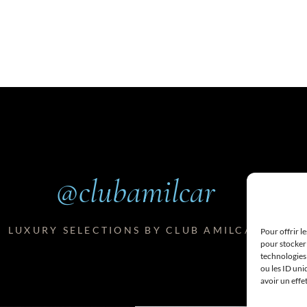
@clubamilcar
LUXURY SELECTIONS BY CLUB AMILCAR
Pour offrir l
pour stocker 
technologies
ou les ID uni
avoir un effe