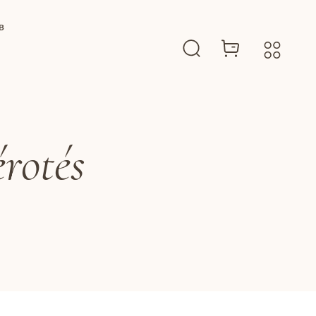
B
rotés