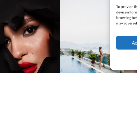
To provide th
device inform
browsing beha
may adversely
Ac
Suiv