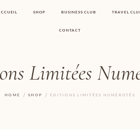
ACCUEIL
SHOP
BUSINESS CLUB
TRAVEL CLU
CONTACT
SHOP I BOUTIQUE
MON COMPTE
WISHLIST
CONTACT
PANIER
POLITIQUE DE
COOKIES
ions Limitées Numé
CONDITIONS
GÉNÉRALES
PAGE DE
CONFIDENTIALITÉ
HOME
SHOP
EDITIONS LIMITÉES NUMÉROTÉS