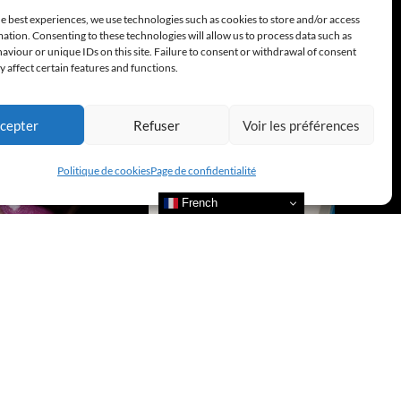
e best experiences, we use technologies such as cookies to store and/or access
ation. Consenting to these technologies will allow us to process data such as
viour or unique IDs on this site. Failure to consent or withdrawal of consent
 affect certain features and functions.
cepter
Refuser
Voir les préférences
Politique de cookies
Page de confidentialité
French
re nos actualités