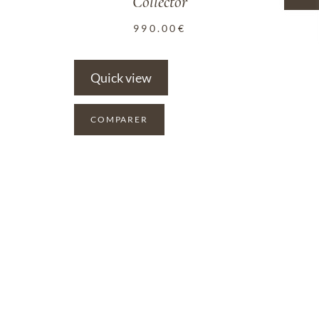
Collector
990.00
€
Quick view
COMPARER