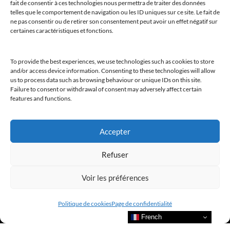
fait de consentir à ces technologies nous permettra de traiter des données
telles que le comportement de navigation ou les ID uniques sur ce site. Le fait de
ne pas consentir ou de retirer son consentement peut avoir un effet négatif sur
certaines caractéristiques et fonctions.
@clubamilcar
To provide the best experiences, we use technologies such as cookies to store
and/or access device information. Consenting to these technologies will allow
LUXURY SELECTIONS BY CLUB AMILCAR
us to process data such as browsing behaviour or unique IDs on this site.
Failure to consent or withdrawal of consent may adversely affect certain
features and functions.
Accepter
Refuser
Voir les préférences
Politique de cookies
Page de confidentialité
French