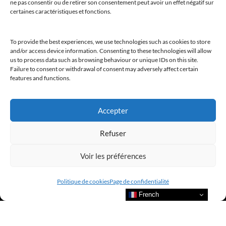
ne pas consentir ou de retirer son consentement peut avoir un effet négatif sur
certaines caractéristiques et fonctions.
To provide the best experiences, we use technologies such as cookies to store
and/or access device information. Consenting to these technologies will allow
Bienvenue au sein du CLUB AMILCAR !
us to process data such as browsing behaviour or unique IDs on this site.
Failure to consent or withdrawal of consent may adversely affect certain
features and functions.
Accepter
Nous contacter et rejoindre le
CLUB.
Refuser
Voir les préférences
Suivre nos actualités
Politique de cookies
Page de confidentialité
French