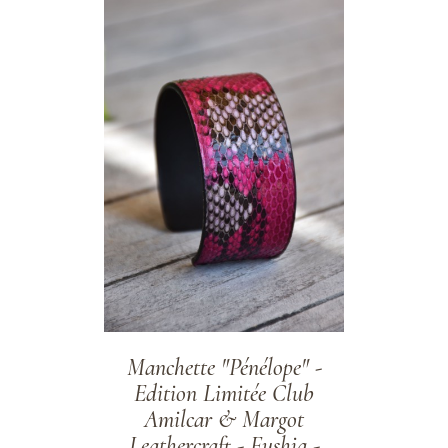
ADD TO WISHLIST
Manchette "Pénélope" -
Edition Limitée Club
Amilcar & Margot
Leathercraft - Fushia -