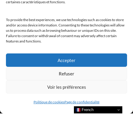
certaines caractéristiques et fonctions.
To provide the best experiences, we use technologies such as cookies to store
@clubamilcar
and/or access device information. Consenting to these technologies will allow
us to process data such as browsing behaviour or unique IDs on this site.
Failure to consent or withdrawal of consent may adversely affect certain
LUXURY SELECTIONS BY CLUB AMILCAR
features and functions.
Accepter
Refuser
Voir les préférences
Politique de cookies
Page de confidentialité
French